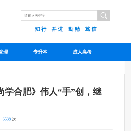
管理
专升本
成人高考
学合肥》伟人“手”创，继
：
6538
次