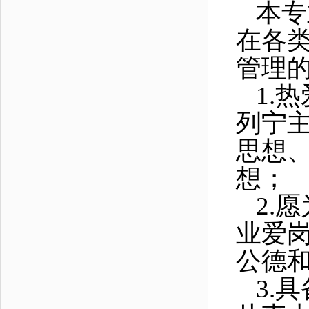
本专
在各
管理
1.
热
列宁主
思想
想
；
2.
愿
业爱
公德
3.
具