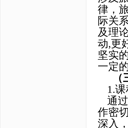
律，
际关
及理
动,
坚实
一定
（
1.
课
通
作密
深入