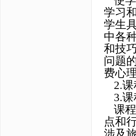
使
学习
学生
中各
和技
问题
费心
2.
课
3.
课
课
点和
涉及