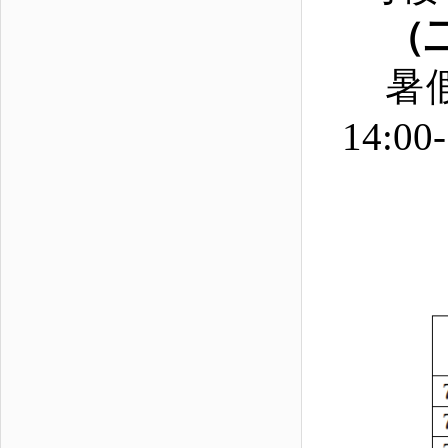
（
暑
14: