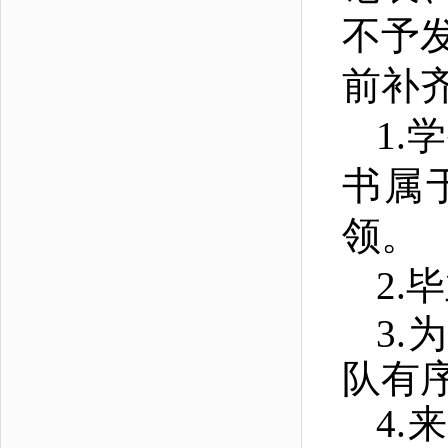
不予
前补
1.
学
书属
领。
2.
毕
3.
为
队有序
4.
来